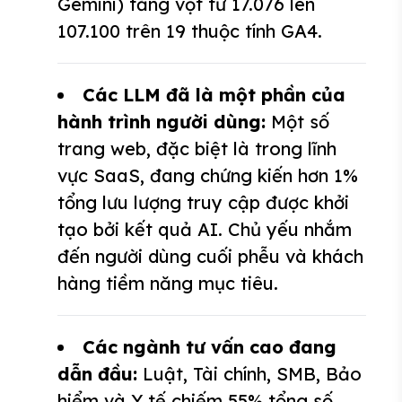
Gemini) tăng vọt từ 17.076 lên
107.100 trên 19 thuộc tính GA4.
Các LLM đã là một phần của
hành trình người dùng:
Một số
trang web, đặc biệt là trong lĩnh
vực SaaS, đang chứng kiến hơn 1%
tổng lưu lượng truy cập được khởi
tạo bởi kết quả AI. Chủ yếu nhắm
đến người dùng cuối phễu và khách
hàng tiềm năng mục tiêu.
Các ngành tư vấn cao đang
dẫn đầu:
Luật, Tài chính, SMB, Bảo
hiểm và Y tế chiếm 55% tổng số