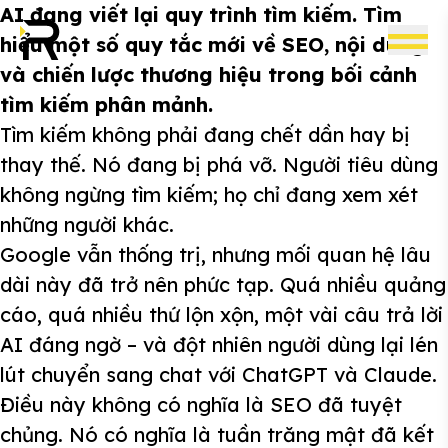
AI đang viết lại quy trình tìm kiếm. Tìm
hiểu một số quy tắc mới về SEO, nội dung
và chiến lược thương hiệu trong bối cảnh
tìm kiếm phân mảnh.
Tìm kiếm không phải đang chết dần hay bị
thay thế. Nó đang bị phá vỡ. Người tiêu dùng
không ngừng tìm kiếm; họ chỉ đang xem xét
những người khác.
Google vẫn thống trị, nhưng mối quan hệ lâu
dài này đã trở nên phức tạp. Quá nhiều quảng
cáo, quá nhiều thứ lộn xộn, một vài câu trả lời
AI đáng ngờ – và đột nhiên người dùng lại lén
lút chuyển sang chat với ChatGPT và Claude.
Điều này không có nghĩa là SEO đã tuyệt
chủng. Nó có nghĩa là tuần trăng mật đã kết