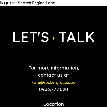
Nguồn:
Search Engine Land
LET'S
TALK
For more information,
contact us at
kate@rocketgroup.asia
0933.777.620
Location